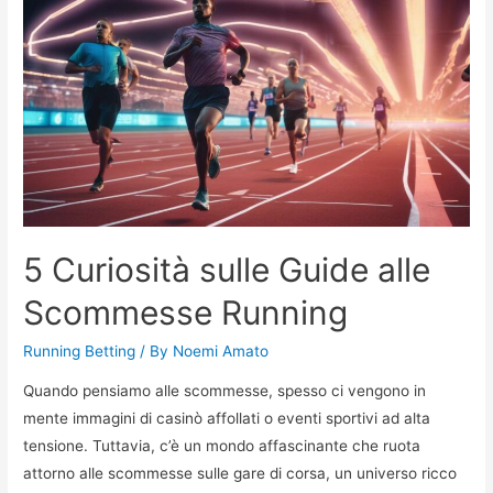
Discusse
nel
Running
Betting
5 Curiosità sulle Guide alle
Scommesse Running
Running Betting
/ By
Noemi Amato
Quando pensiamo alle scommesse, spesso ci vengono in
mente immagini di casinò affollati o eventi sportivi ad alta
tensione. Tuttavia, c’è un mondo affascinante che ruota
attorno alle scommesse sulle gare di corsa, un universo ricco