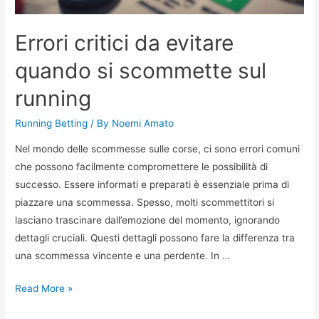
Errori critici da evitare
quando si scommette sul
running
Running Betting
/ By
Noemi Amato
Nel mondo delle scommesse sulle corse, ci sono errori comuni
che possono facilmente compromettere le possibilità di
successo. Essere informati e preparati è essenziale prima di
piazzare una scommessa. Spesso, molti scommettitori si
lasciano trascinare dall’emozione del momento, ignorando
dettagli cruciali. Questi dettagli possono fare la differenza tra
una scommessa vincente e una perdente. In …
Errori
Read More »
critici