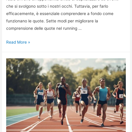
che si svolgono sotto i nostri occhi. Tuttavia, per farlo
efficacemente, è essenziale comprendere a fondo come
funzionano le quote. Sette modi per migliorare la
comprensione delle quote nel running …
7
Read More »
Modi
per
Comprendere
le
Quote
Running
Betting