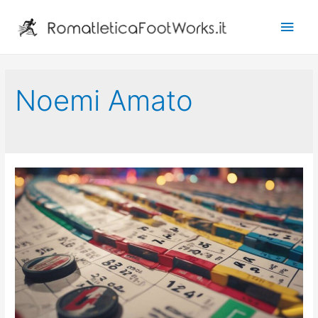
Main
Men
Noemi Amato