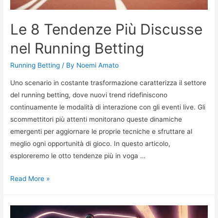
Le 8 Tendenze Più Discusse
nel Running Betting
Running Betting
/ By
Noemi Amato
Uno scenario in costante trasformazione caratterizza il settore
del running betting, dove nuovi trend ridefiniscono
continuamente le modalità di interazione con gli eventi live. Gli
scommettitori più attenti monitorano queste dinamiche
emergenti per aggiornare le proprie tecniche e sfruttare al
meglio ogni opportunità di gioco. In questo articolo,
esploreremo le otto tendenze più in voga …
Le
Read More »
8
Tendenze
Più