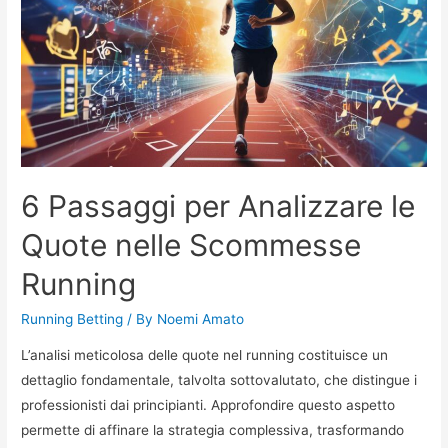
di
gioco
avanzate
6 Passaggi per Analizzare le
Quote nelle Scommesse
Running
Running Betting
/ By
Noemi Amato
L’analisi meticolosa delle quote nel running costituisce un
dettaglio fondamentale, talvolta sottovalutato, che distingue i
professionisti dai principianti. Approfondire questo aspetto
permette di affinare la strategia complessiva, trasformando