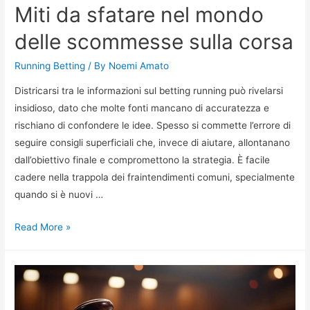
Miti da sfatare nel mondo
delle scommesse sulla corsa
Running Betting
/ By
Noemi Amato
Districarsi tra le informazioni sul betting running può rivelarsi
insidioso, dato che molte fonti mancano di accuratezza e
rischiano di confondere le idee. Spesso si commette l’errore di
seguire consigli superficiali che, invece di aiutare, allontanano
dall’obiettivo finale e compromettono la strategia. È facile
cadere nella trappola dei fraintendimenti comuni, specialmente
quando si è nuovi …
Miti
Read More »
da
sfatare
nel
mondo